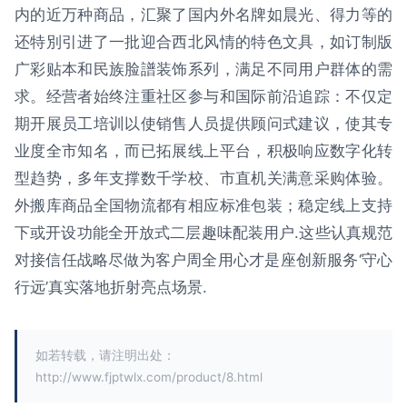
内的近万种商品，汇聚了国内外名牌如晨光、得力等的
还特別引进了一批迎合西北风情的特色文具，如订制版
广彩贴本和民族脸譜装饰系列，满足不同用户群体的需
求。经营者始终注重社区参与和国际前沿追踪：不仅定
期开展员工培训以使销售人员提供顾问式建议，使其专
业度全市知名，而已拓展线上平台，积极响应数字化转
型趋势，多年支撑数千学校、市直机关满意采购体验。
外搬库商品全国物流都有相应标准包装；稳定线上支持
下或开设功能全开放式二层趣味配装用户.这些认真规范
对接信任战略尽做为客户周全用心才是座创新服务‘守心
行远’真实落地折射亮点场景.
如若转载，请注明出处：
http://www.fjptwlx.com/product/8.html