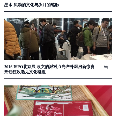
墨水 流淌的文化与岁月的笔触
2016 ISPO北京展 欧文的派对点亮户外厨房新惊喜 ——当
烹饪狂欢遇见文化碰撞