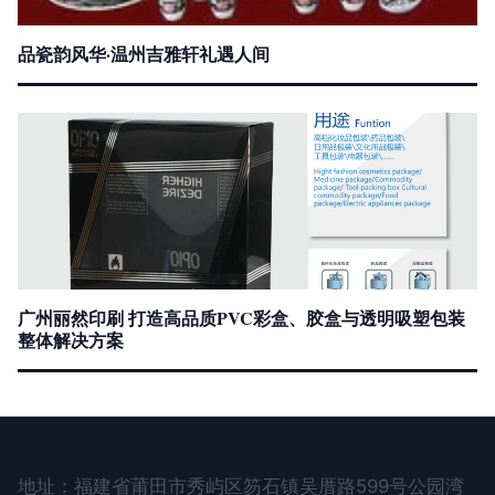
品瓷韵风华·温州吉雅轩礼遇人间
广州丽然印刷 打造高品质PVC彩盒、胶盒与透明吸塑包装
整体解决方案
地址：福建省莆田市秀屿区笏石镇吴厝路599号公园湾