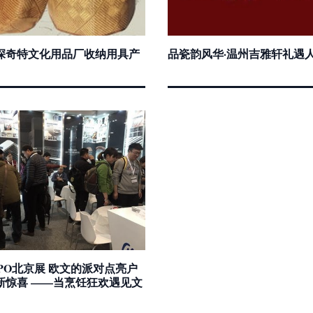
深奇特文化用品厂收纳用具产
品瓷韵风华·温州吉雅轩礼遇
 ISPO北京展 欧文的派对点亮户
新惊喜 ——当烹饪狂欢遇见文