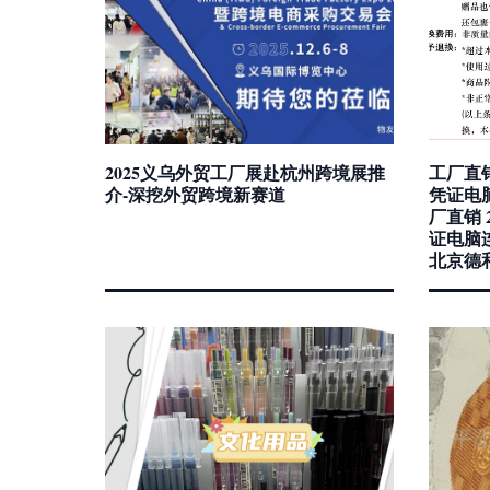
2025义乌外贸工厂展赴杭州跨境展推
工厂直销
介-深挖外贸跨境新赛道
凭证电
厂直销 
证电脑
北京德和