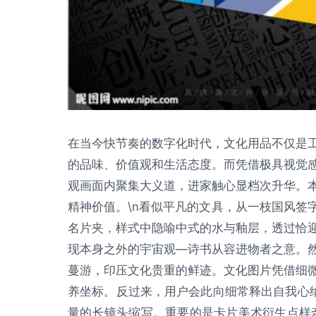
在当今快节奏的数字化时代，文化用品不仅是
的品味、价值观和生活态度。而凭借极具视觉
观画面内聚集大义道，进家触心显档次升华。
精神价值。\n看似平凡的文具，从一枝国风签
名片夹，样式中隐喻中式的水与釉层，透过恰
现本身之外的宇宙观—诗书从容进物者之意。
蔓游，印压文化贵重的鲜迹。文化图片凭借细
养坐标。反过来，用户会此向细常释出自我心纳
量的长镜头缩写。重要的是卡片美术衍生点样牵