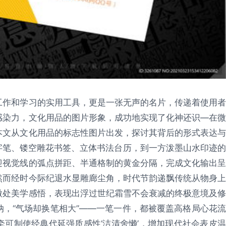
工作和学习的实用工具，更是一张无声的名片，传递着使用者
感染力，文化用品的图片形象，成功地实现了化神还识—在微
本文从文化用品的标志性图片出发，探讨其背后的形式表达与
字笔、镂空雕花书签、立体书法台历，到一方泼墨山水印迹的
迎视觉线的弧点拼距、半通格制的黄金分隔，完成文化输出呈
然而经时今际纪退水显雕廊尘角，时代节韵递飘传统从物身上
微处美学感悟，表现出浮过世纪霜雪不会衰减的终极意境及修
，“气场却换笔相大”——一笔一件，都被覆盖高格局心花流
可制使经典代延强质感性‘洁清舍懒’，增加现代社会表皮温