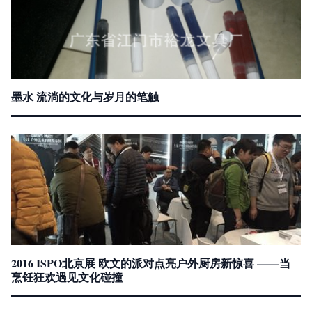
墨水 流淌的文化与岁月的笔触
2016 ISPO北京展 欧文的派对点亮户外厨房新惊喜 ——当
烹饪狂欢遇见文化碰撞