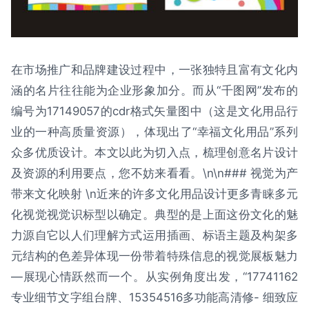
在市场推广和品牌建设过程中，一张独特且富有文化内
涵的名片往往能为企业形象加分。而从“千图网”发布的
编号为17149057的cdr格式矢量图中（这是文化用品行
业的一种高质量资源），体现出了“幸福文化用品”系列
众多优质设计。本文以此为切入点，梳理创意名片设计
及资源的利用要点，您不妨来看看。\n\n### 视觉为产
带来文化映射 \n近来的许多文化用品设计更多青睐多元
化视觉视觉识标型以确定。典型的是上面这份文化的魅
力源自它以人们理解方式运用插画、标语主题及构架多
元结构的色差异体现一份带着特殊信息的视觉展板魅力
—展现心情跃然而一个。从实例角度出发，“17741162
专业细节文字组台牌、15354516多功能高清修- 细致应