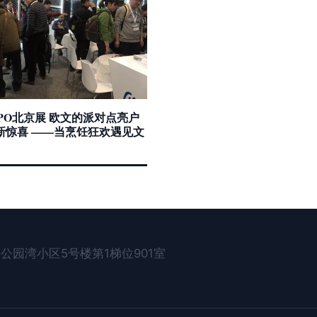
 ISPO北京展 欧文的派对点亮户
新惊喜 ——当烹饪狂欢遇见文
公园湾小区5号楼第1梯位901室