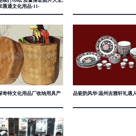
晨通文化用品-11-
深奇特文化用品厂收纳用具产
品瓷韵风华·温州吉雅轩礼遇