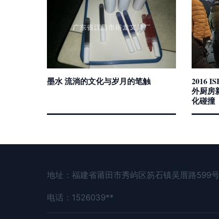
墨水 流淌的文化与岁月的笔触
2016
外厨房
化碰撞
地址：福建省莆田市秀屿区笏石镇吴厝路599号
电话：1526039**