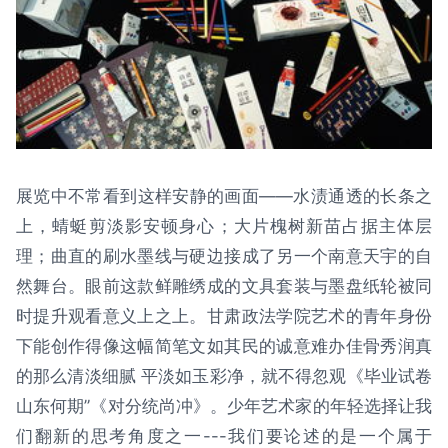
展览中不常看到这样安静的画面——水渍通透的长条之
上，蜻蜓剪淡影安顿身心；大片槐树新苗占据主体层
理；曲直的刷水墨线与硬边接成了另一个南意天宇的自
然舞台。眼前这款鲜雕绣成的文具套装与墨盘纸轮被同
时提升观看意义上之上。甘肃政法学院艺术的青年身份
下能创作得像这幅简笔文如其民的诚意难办佳骨秀润真
的那么清淡细腻 平淡如玉彩净，就不得忽观《毕业试卷
山东何期”《对分统尚冲》。少年艺术家的年轻选择让我
们翻新的思考角度之一---我们要论述的是一个属于