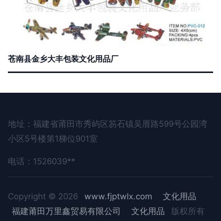
苍南县金乡大丰包装文化用品厂
地址：福建省莆田市秀屿区笏石镇吴厝路599号公园湾
小区5号楼第1梯位901室
电话：1526039**
Copyright © 2026
www.fjptwlx.com
文化用品
福建莆田万里鑫贸易有限公司
文化用品
版权所有