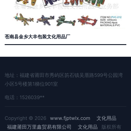
苍南县金乡大丰包装文化用品厂
地址：福建省莆田市秀屿区笏石镇吴厝路599号公园湾
小区5号楼第1梯位901室
电话：1526039**
Copyright © 2026
www.fjptwlx.com
文化用品
福建莆田万里鑫贸易有限公司
文化用品
版权所有